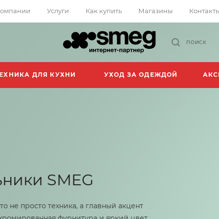
компании
Услуги
Как купить
Магазины
Контакт
ПОИСК
ЕХНИКА ДЛЯ КУХНИ
УХОД ЗА ОДЕЖДОЙ
АКС
 SMEG
ехника, а главный акцент
ая фурнитура и яркий цвет