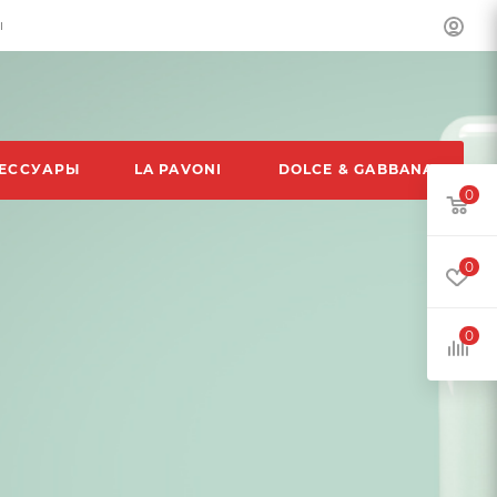
ы
ЕССУАРЫ
LA PAVONI
DOLCE & GABBANA
0
0
0