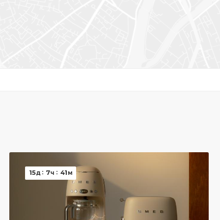
15
7
41
д
ч
м