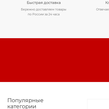
Быстрая доставка
К
Бережно доставляем товары
Отвечае
по России за 24 часа
Популярные
категории