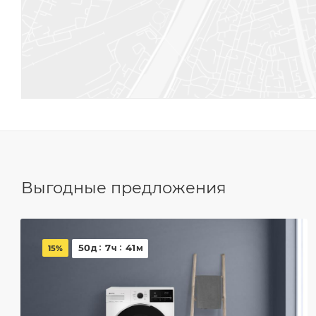
Выгодные предложения
50
7
41
д
ч
м
15%