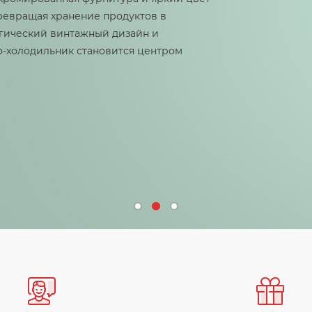
нение продуктов в
нтажный дизайн и
к становится центром