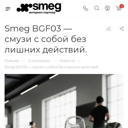
0
Smeg BGF03 —
смузи с собой без
лишних действий.
—
—
—
Главная
О компании
Новости
Smeg BGF03 — смузи с собой без лишних действий.